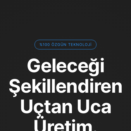
%100 ÖZGÜN TEKNOLOJI
Geleceği
Şekillendiren
Uçtan Uca
Üretim.